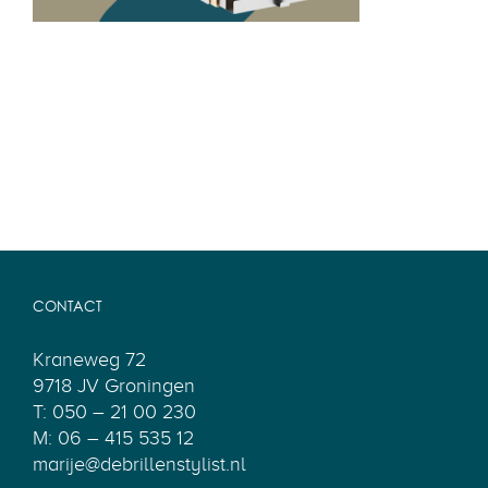
CONTACT
Kraneweg 72
9718 JV Groningen
T: 050 – 21 00 230
M: 06 – 415 535 12
marije@debrillenstylist.nl