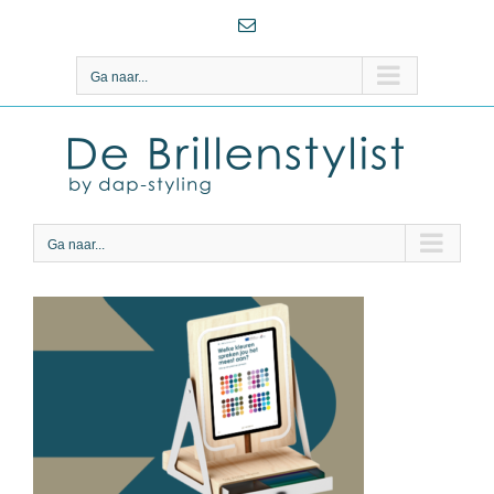
Ga
E-
naar
mail
inhoud
Ga naar...
Ga naar...