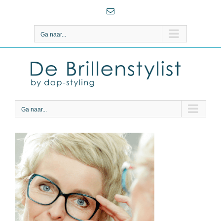
Ga
E-
naar
mail
inhoud
Ga naar...
Ga naar...