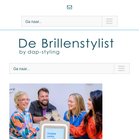
Ga
E-
naar
mail
inhoud
Ga naar...
Ga naar...