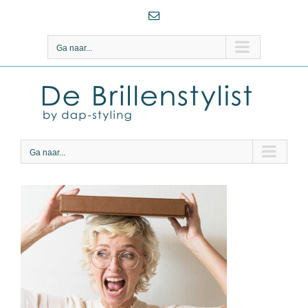
Ga
E-
naar
mail
inhoud
Ga naar...
Ga naar...