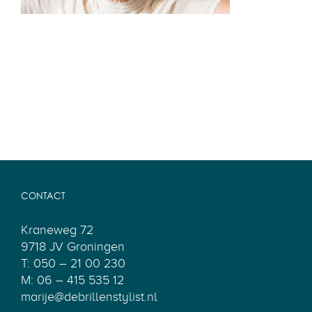
CONTACT
Kraneweg 72
9718 JV Groningen
T: 050 – 21 00 230
M: 06 – 415 535 12
marije@debrillenstylist.nl