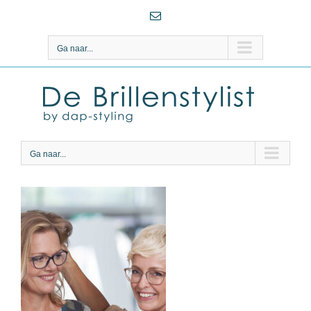
Ga
E-
naar
mail
inhoud
Ga naar...
Ga naar...