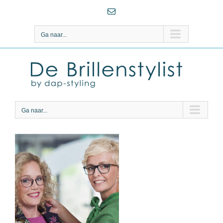
Ga
E-
naar
mail
inhoud
Ga naar...
Ga naar...