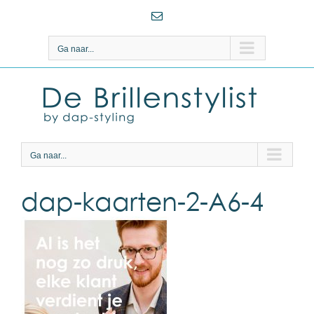
Ga
E-
naar
mail
inhoud
Ga naar...
Ga naar...
dap-kaarten-2-A6-4