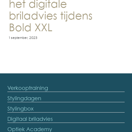
het digitale
briladvies tijdens
Bold XXL
1 september, 2023
Verkooptraining
Stylingdagen
Stylingbox
Digitaal briladvies
Optiek Academy