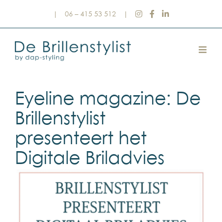
Ga
|
06 – 415 53 512
|
naar
inhoud
Togg
Navig
Verkooptraining
Eyeline magazine: De
Brillenstylist
Stylingdagen
presenteert het
Digitale Briladvies
Stylingbox
Optiek Academy
Wie is de Brillenstylist?