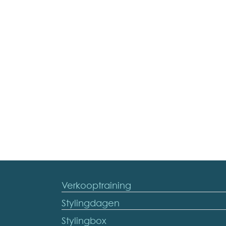
Verkooptraining
Stylingdagen
Stylingbox