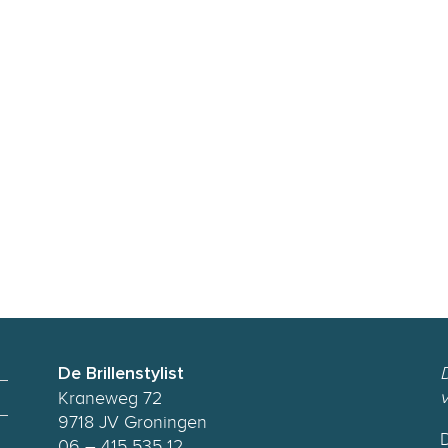
D
De Brillenstylist
Kraneweg 72
9718 JV Groningen
D
06 – 415 535 12