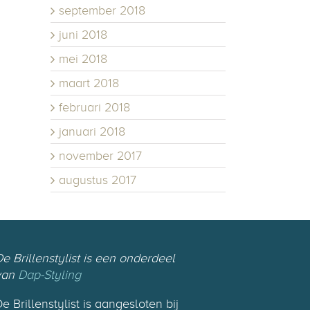
september 2018
juni 2018
mei 2018
maart 2018
februari 2018
januari 2018
november 2017
augustus 2017
e Brillenstylist is een onderdeel
van
Dap-Styling
e Brillenstylist is aangesloten bij