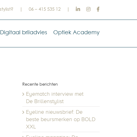
stylist?
|
06 – 415 535 12
|
Digitaal briladvies
Optiek Academy
Recente berichten
Eyematch interview met
De Brillenstylist
Eyeline nieuwsbrief: De
beste beursmerken op BOLD
XXL