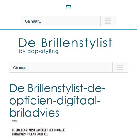
Ga
E-
naar
mail
inhoud
Ga naar...
Ga naar...
De Brillenstylist-de-
opticien-digitaal-
briladvies