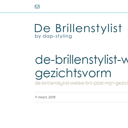
Ga
E-
naar
mail
inhoud
de-brillenstylist-
gezichtsvorm
de-brillenstylist-welke-bril-past-mijn-gezi
11 maart, 2019