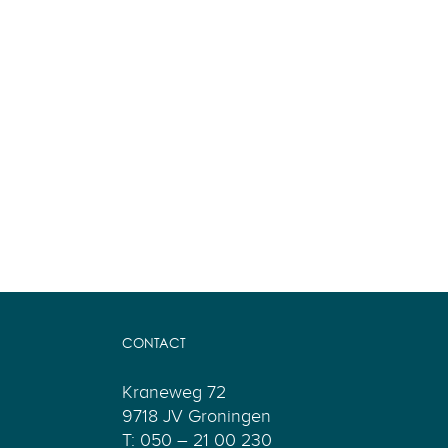
CONTACT
Kraneweg 72
9718 JV Groningen
T: 050 – 21 00 230