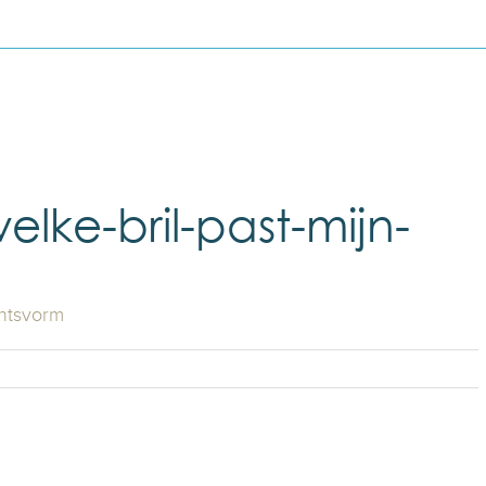
welke-bril-past-mijn-
chtsvorm