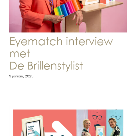
Optiek Academy
Wie is de Brillenstylist?
Eyematch interview
Storelocator
met
De Brillenstylist
Nieuws
9 januari, 2025
Contact